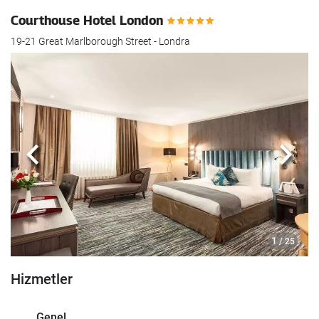
Courthouse Hotel London
19-21 Great Marlborough Street - Londra
Önceki
Sonra
1
/ 25
Hizmetler
Genel