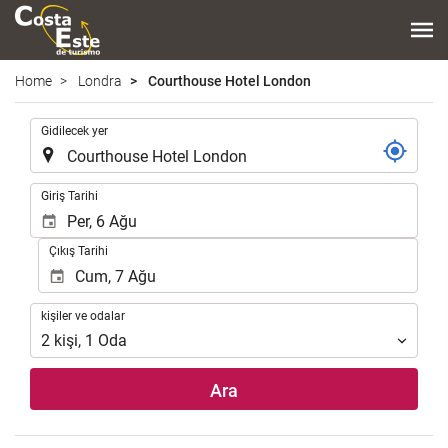
Home
Londra
Courthouse Hotel London
.
Gidilecek yer
.
Giriş Tarihi
Çıkış Tarihi
kişiler
kişiler ve odalar
ve
2
kişi
,
1
Oda
odalar
Ara