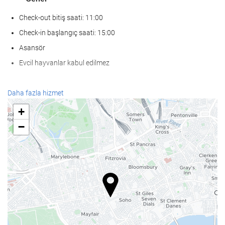
Check-out bitiş saati: 11:00
Check-in başlangıç saati: 15:00
Asansör
Evcil hayvanlar kabul edilmez
Yiyecek ve içecek
Daha fazla hizmet
À la carte restoran
+
Bar
−
Tesis bünyesinde kafe
SaÄlÄ±k
Spa
Sauna
Spor salonu