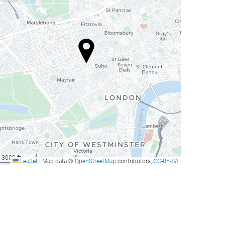
3000 ft
Leaflet
|
Map data ©
OpenStreetMap
contributors,
CC-BY-SA