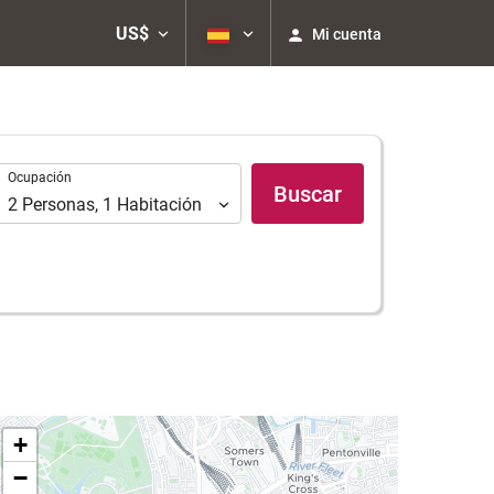
US$
Mi cuenta
Ocupación
Ocupación
Buscar
2
Personas
,
1
Habitación
+
−