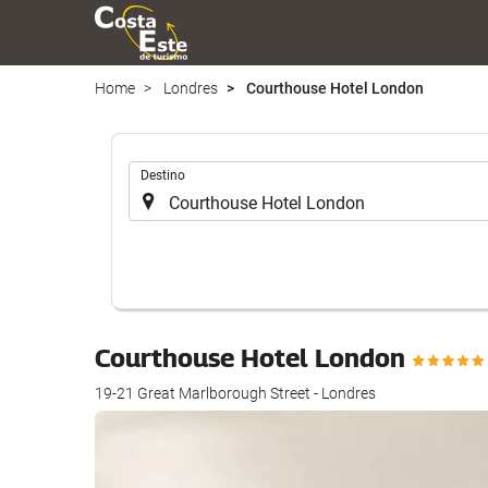
Home
Londres
Courthouse Hotel London
Introduzca
Destino
el
lugar
de
destino
en
el
que
Courthouse Hotel London
realizar
la
19-21 Great Marlborough Street - Londres
búsqueda
de
su
alojamiento..