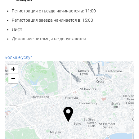
Регистрация отъезда начинается в: 11:00
Регистрация заезда начинается в: 15:00
Лифт
Домашние питомцы не допускаются
Еда и напитки
Больше услуг
Ресторан à la carte
+
Бар
−
Кофейня на территории
Велнес
СПА-салон
Сауна
Фитнес-центр