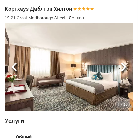
Кортхауз Даблтри Хилтон
19-21 Great Marlborough Street - Лондон
Предыдущий
Сле
1
/ 25
Услуги
Общий