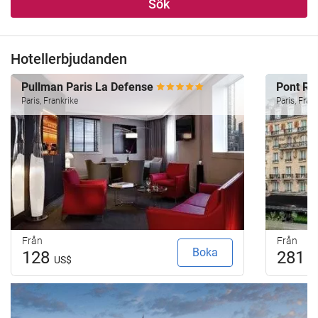
Sök
Hotellerbjudanden
Pullman Paris La Defense
Pont Ro
Paris, Frankrike
Paris, Fran
Från
Från
Boka
128
281
US$
U