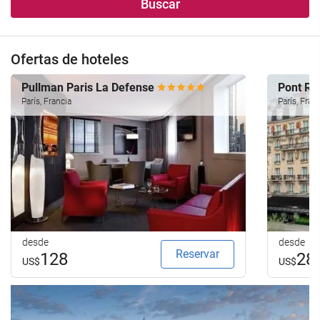
Buscar
alojamiento..
búsqueda
de
su
Ofertas de hoteles
hotel.
Pullman Paris La Defense
Pont Ro
París, Francia
París, Fran
desde
desde
Reservar
128
28
US$
US$