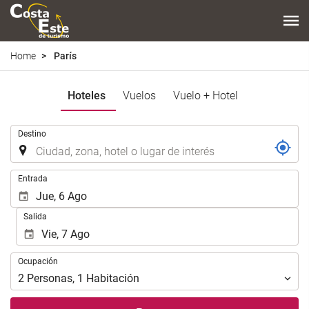
Home
París
Hoteles
Vuelos
Vuelo + Hotel
Introduzca
Destino
el
lugar
de
Introduzca
Entrada
destino
las
en
fechas
Salida
el
de
que
inicio
realizar
y
Ocupación
la
Ocupación
fin
búsqueda
para
2
Personas
,
1
Habitación
de
realizar
su
la