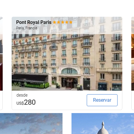
Pont Royal Paris
París, Francia
desde
Reservar
280
US$