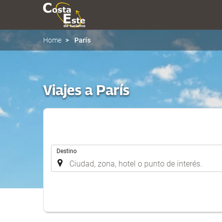
Home
París
Viajes a París
.
Destino