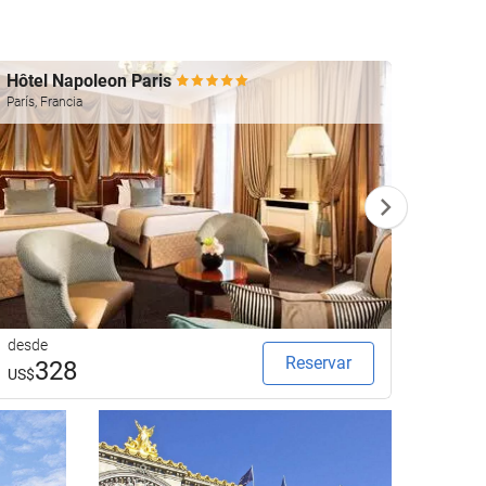
Hôtel Napoleon Paris
Le Re
París, Francia
París, F
desde
desde
Reservar
328
1
US$
US$