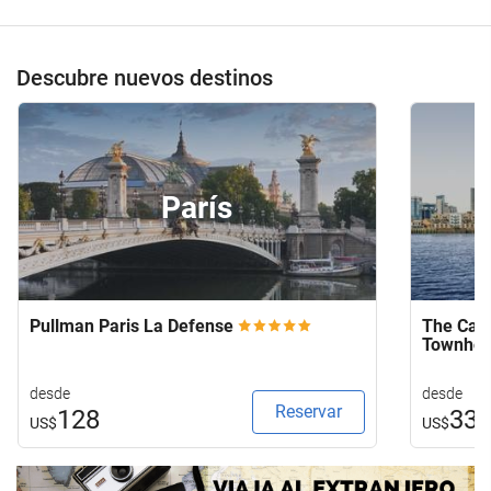
Descubre nuevos destinos
París
Pullman Paris La Defense
The Capi
Townho
desde
desde
Reservar
128
33
US$
US$