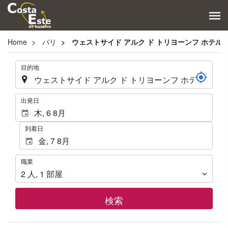
Home
パリ
ウェストサイド アルク ド トリヨーンフ ホテル
.
目的地
.
出発日
到着日
職
職業
業
2
人
,
1
部屋
検索