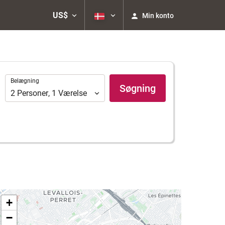
US$
Min konto
Belægning
Belægning
Søgning
2
Personer
,
1
Værelse
+
−