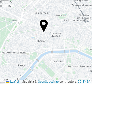
3000 ft
Leaflet
|
Map data ©
OpenStreetMap
contributors,
CC-BY-SA